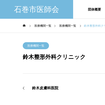
石巻市医師会
団体概要
医療機関一覧
医療機関一覧
鈴木整形外科ク
団体概要
ごあいさつ
医療機関一覧
GREETING
ABOUT
石巻市医師会附
鈴木整形外科クリニック
属准看護学校
附属准看護学校のご案
内のページです。
鈴木皮膚科医院
当校の特