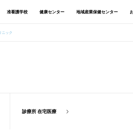
准看護学校
健康センター
地域産業保健センター
リニック
当会について
Outline
診療所 在宅医療
授業風景、学習内
校長挨
徴
容、必要経費
沿革