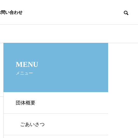
お問い合わせ
役職・委員会
MENU
当会の役職・委員会の一覧です
メニュー
団体概要
拶、理念、
オープンスクー
ごあいさつ
ル・募集要項